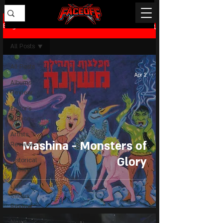
Blog
All Posts
All Posts
Apr 2
Albums
Review
Editor's
Choice
Artists
Mashina - Monsters of
Review
Glory
Historical
Events
Live
Shows
Review
News