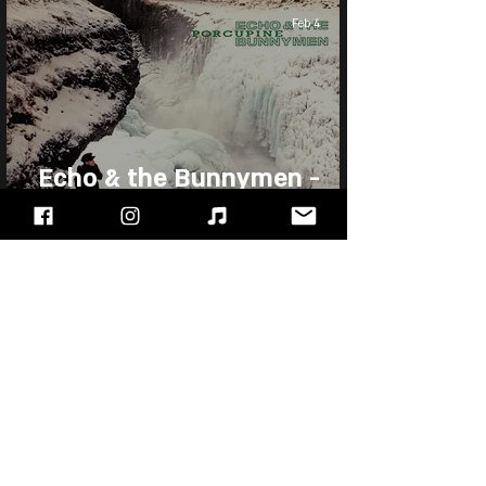
Feb 4
The Wiz
Echo & the Bunnymen -
Porcupine
"עימות חזיתי" - מגזין הרוק של ישראל, בלוג מוזיקה
ופודקאסט!!