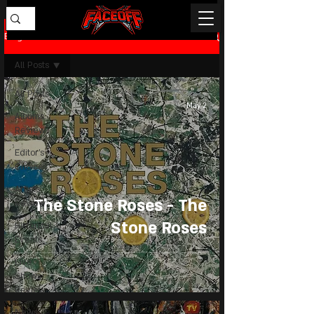
Blog
All Posts
All Posts
May 2
Albums
Review
Editor's
Choice
Artists
The Stone Roses - The
Review
Stone Roses
Historical
Events
Live
Shows
Review
News