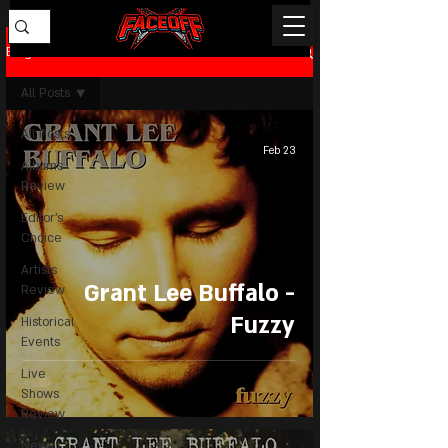
Blog
All Posts
All Posts
Feb 23
Albums
Review
Editor's
Choice
Artists
Grant Lee Buffalo -
Review
Fuzzy
Historical
Events
Live
Shows
Review
News